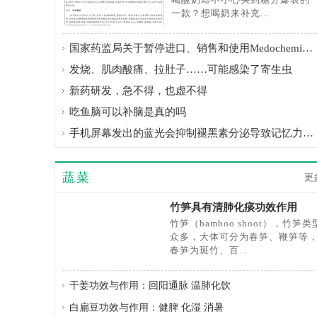
一款？想喝奶来补充...
国家药监局关于暂停进口、销售和使用Medochemie Ltd.
发烧、肌肉酸痛、拉肚子……可能感染了寄生虫
新药研发，急不得，也虚不得
吃鱼脑可以补脑是真的吗
手机屏幕发出的蓝光会抑制褪黑素分泌导致记忆力下降
蔬菜
更
竹笋具有清肺化痰功效作用
竹笋（bamboo shoot），竹笋类
众多，大体可分为春笋、鞭笋等
春笋为斑竹、百...
干姜功效与作用：回阳通脉 温肺化饮
白扁豆功效与作用：健脾 化湿 消暑