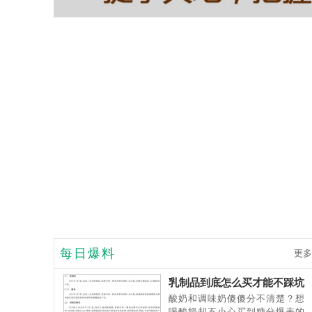
每日爆料
更多
乳制品到底怎么买才能不踩坑
呢
酸奶和调味奶傻傻分不清楚？想
喝酸奶却不小心买到糖分爆表的