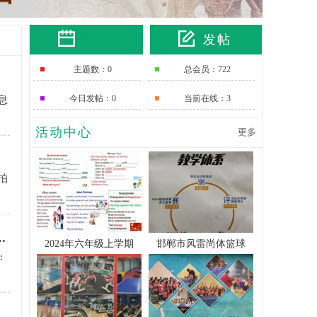
签到
发帖
主题数：0
总会员：722
今日发帖：0
当前在线：3
息
活动中心
更多
拍
 制作久咳肺肾两虚药酒方法
2024年六年级上学期
邯郸市风雷尚体篮球
: