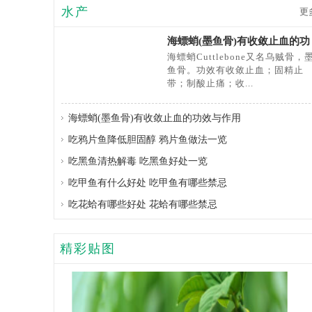
水产
更
海螵蛸(墨鱼骨)有收敛止血的功
效与作用
海螵蛸Cuttlebone又名乌贼骨，
鱼骨。功效有收敛止血；固精止
带；制酸止痛；收...
海螵蛸(墨鱼骨)有收敛止血的功效与作用
吃鸦片鱼降低胆固醇 鸦片鱼做法一览
吃黑鱼清热解毒 吃黑鱼好处一览
吃甲鱼有什么好处 吃甲鱼有哪些禁忌
吃花蛤有哪些好处 花蛤有哪些禁忌
精彩贴图