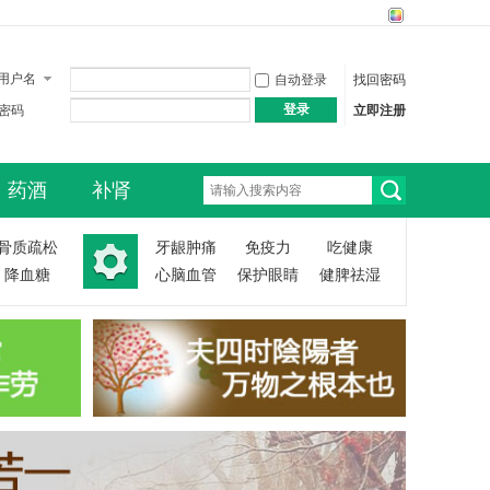
用户名
自动登录
找回密码
登录
密码
立即注册
药酒
补肾
搜
骨质疏松
牙龈肿痛
免疫力
吃健康
降血糖
心脑血管
保护眼睛
健脾祛湿
索