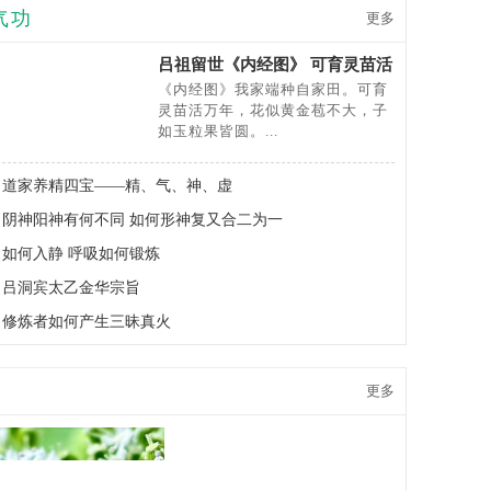
气功
更多
吕祖留世《内经图》 可育灵苗活
万年
《内经图》我家端种自家田。可育
灵苗活万年，花似黄金苞不大，子
如玉粒果皆圆。...
道家养精四宝——精、气、神、虚
阴神阳神有何不同 如何形神复又合二为一
如何入静 呼吸如何锻炼
吕洞宾太乙金华宗旨
修炼者如何产生三昧真火
更多