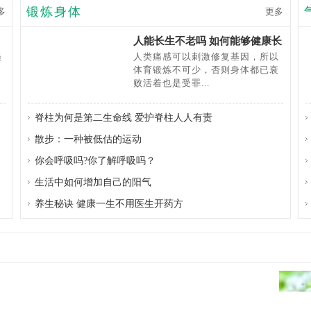
锻炼身体
多
更多
人能长生不老吗 如何能够健康长
寿
墨
人类痛感可以刺激修复基因，所以
体育锻炼不可少，否则身体都已衰
败活着也是受罪...
脊柱为何是第二生命线 爱护脊柱人人有责
散步：一种被低估的运动
你会呼吸吗?你了解呼吸吗？
生活中如何增加自己的阳气
养生秘诀 健康一生不用医生开药方