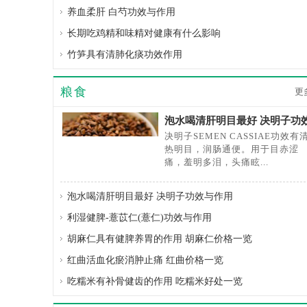
养血柔肝 白芍功效与作用
长期吃鸡精和味精对健康有什么影响
竹笋具有清肺化痰功效作用
粮食
更
泡水喝清肝明目最好 决明子功
与作用
决明子SEMEN CASSIAE功效有
热明目，润肠通便。用于目赤涩
痛，羞明多泪，头痛眩...
泡水喝清肝明目最好 决明子功效与作用
利湿健脾-薏苡仁(薏仁)功效与作用
胡麻仁具有健脾养胃的作用 胡麻仁价格一览
红曲活血化瘀消肿止痛 红曲价格一览
吃糯米有补骨健齿的作用 吃糯米好处一览