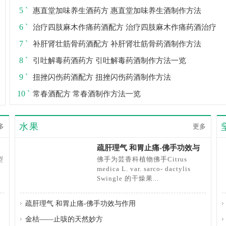
5 `
惠直堂加味养生酒药方 惠直堂加味养生酒制作方法
6 `
治疗四肢麻木作痛药酒配方 治疗四肢麻木作痛药酒治疗
7 `
补肝肾壮筋骨药酒配方 补肝肾壮筋骨药酒制作方法
8 `
引吐解毒药酒药方 引吐解毒药酒制作方法一览
9 `
扭挫闪伤药酒配方 扭挫闪伤药酒制作方法
10 `
常春酒配方 常春酒制作方法一览
水果
多
更多
疏肝理气 和胃止痛-佛手功效与
作用
型
佛手为芸香科植物佛手Citrus
，
medica L. var. sarco- dactylis
Swingle 的干燥果...
疏肝理气 和胃止痛-佛手功效与作用
金桔——止咳的天然妙方