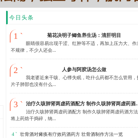
今日头条
1 `
菊花决明子鲫鱼养生汤：清肝明目
眼睛很容易出现干涩、红肿等不适，再加上压力大、作
不规律，不少人还会...
2 `
人参与阿胶汤怎么做
我老婆近来干咳、心悸失眠，吃什么药都不怎么管用，
片子肺部也没有什么...
3 `
治疗久咳肺肾两虚药酒配方
治疗久咳肺肾两虚药酒配方 制作久咳肺肾两虚药酒方法
将上药焙干捣碎，纳...
4 `
壮骨酒对瘫痪有疗效药酒药方 壮骨酒制作方法一览