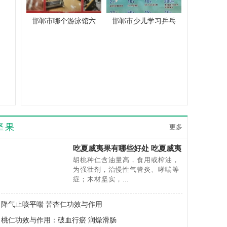
邯郸市哪个游泳馆六
邯郸市少儿学习乒乓
坚果
更多
吃夏威夷果有哪些好处 吃夏威夷
果有哪些禁忌
胡桃种仁含油量高，食用或榨油，
为强壮剂，治慢性气管炎、哮喘等
症；木材坚实，...
降气止咳平喘 苦杏仁功效与作用
桃仁功效与作用：破血行瘀 润燥滑肠