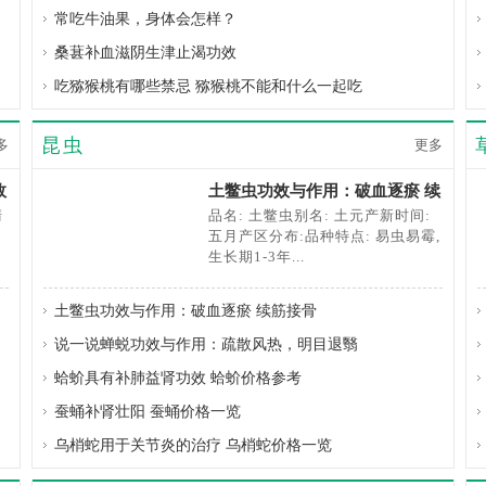
常吃牛油果，身体会怎样？
桑葚补血滋阴生津止渴功效
吃猕猴桃有哪些禁忌 猕猴桃不能和什么一起吃
昆虫
多
更多
效
土鳖虫功效与作用：破血逐瘀 续
筋接骨
清
品名: 土鳖虫别名: 土元产新时间:
五月产区分布:品种特点: 易虫易霉,
生长期1-3年...
土鳖虫功效与作用：破血逐瘀 续筋接骨
说一说蝉蜕功效与作用：疏散风热，明目退翳
蛤蚧具有补肺益肾功效 蛤蚧价格参考
蚕蛹补肾壮阳 蚕蛹价格一览
乌梢蛇用于关节炎的治疗 乌梢蛇价格一览