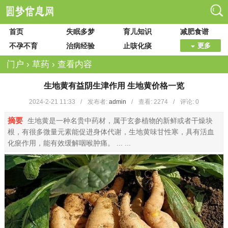
首页
失眠多梦
育儿知识
减肥食谱
不孕不育
治病经验
止咳化痰
更多
门户
›
草药
›
查看内容
生地黄有益阴生津作用 生地黄价格一览
2024-2-21 11:33
/
发布者:
admin
/
查看:
2274
/
评论: 0
摘要
生地黄是一种名贵中药材，属于玄参植物的新鲜或者干燥块
根，有很多微量元素能促进身体代谢，生地黄味甘性寒，具有活血
化瘀作用，能有效缓解咽喉肿痛。 ... ...