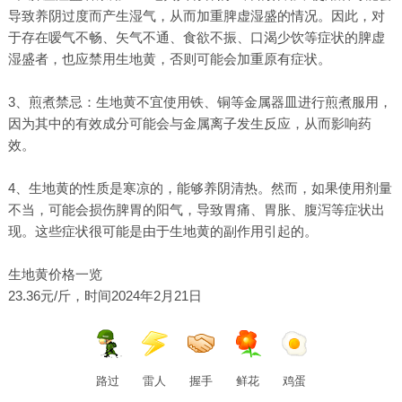
导致养阴过度而产生湿气，从而加重脾虚湿盛的情况。因此，对
于存在嗳气不畅、矢气不通、食欲不振、口渴少饮等症状的脾虚
湿盛者，也应禁用生地黄，否则可能会加重原有症状。
3、煎煮禁忌：生地黄不宜使用铁、铜等金属器皿进行煎煮服用，
因为其中的有效成分可能会与金属离子发生反应，从而影响药
效。
4、生地黄的性质是寒凉的，能够养阴清热。然而，如果使用剂量
不当，可能会损伤脾胃的阳气，导致胃痛、胃胀、腹泻等症状出
现。这些症状很可能是由于生地黄的副作用引起的。
生地黄价格一览
23.36元/斤，时间2024年2月21日
路过
雷人
握手
鲜花
鸡蛋