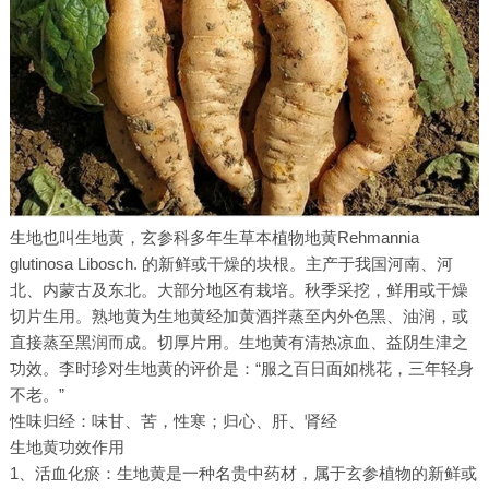
生地也叫生地黄，玄参科多年生草本植物地黄Rehmannia
glutinosa Libosch. 的新鲜或干燥的块根。主产于我国河南、河
北、内蒙古及东北。大部分地区有栽培。秋季采挖，鲜用或干燥
切片生用。熟地黄为生地黄经加黄酒拌蒸至内外色黑、油润，或
直接蒸至黑润而成。切厚片用。生地黄有清热凉血、益阴生津之
功效。李时珍对生地黄的评价是：“服之百日面如桃花，三年轻身
不老。”
性味归经：味甘、苦，性寒；归心、肝、肾经
生地黄功效作用
1、活血化瘀：生地黄是一种名贵中药材，属于玄参植物的新鲜或