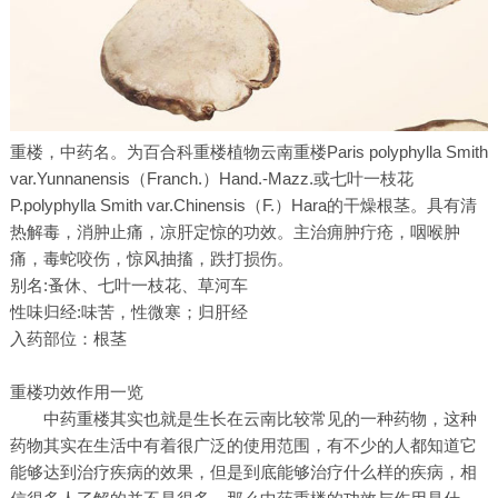
重楼，中药名。为百合科重楼植物云南重楼Paris polyphylla Smith
var.Yunnanensis（Franch.）Hand.-Mazz.或七叶一枝花
P.polyphylla Smith var.Chinensis（F.）Hara的干燥根茎。具有清
热解毒，消肿止痛，凉肝定惊的功效。主治痈肿疔疮，咽喉肿
痛，毒蛇咬伤，惊风抽搐，跌打损伤。
别名:蚤休、七叶一枝花、草河车
性味归经:味苦，性微寒；归肝经
入药部位：根茎
重楼功效作用一览
中药重楼其实也就是生长在云南比较常见的一种药物，这种
药物其实在生活中有着很广泛的使用范围，有不少的人都知道它
能够达到治疗疾病的效果，但是到底能够治疗什么样的疾病，相