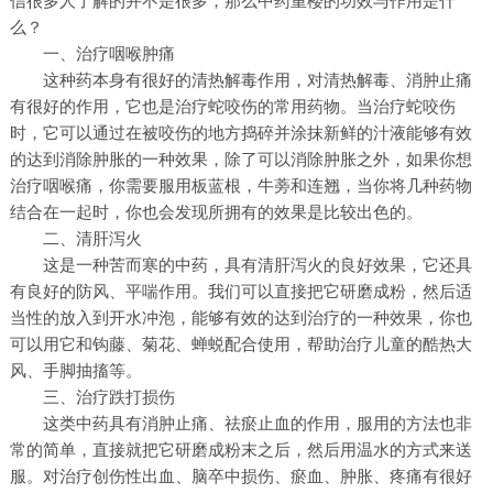
信很多人了解的并不是很多，那么中药重楼的功效与作用是什
么？
一、治疗咽喉肿痛
这种药本身有很好的清热解毒作用，对清热解毒、消肿止痛
有很好的作用，它也是治疗蛇咬伤的常用药物。当治疗蛇咬伤
时，它可以通过在被咬伤的地方捣碎并涂抹新鲜的汁液能够有效
的达到消除肿胀的一种效果，除了可以消除肿胀之外，如果你想
治疗咽喉痛，你需要服用板蓝根，牛蒡和连翘，当你将几种药物
结合在一起时，你也会发现所拥有的效果是比较出色的。
二、清肝泻火
这是一种苦而寒的中药，具有清肝泻火的良好效果，它还具
有良好的防风、平喘作用。我们可以直接把它研磨成粉，然后适
当性的放入到开水冲泡，能够有效的达到治疗的一种效果，你也
可以用它和钩藤、菊花、蝉蜕配合使用，帮助治疗儿童的酷热大
风、手脚抽搐等。
三、治疗跌打损伤
这类中药具有消肿止痛、祛瘀止血的作用，服用的方法也非
常的简单，直接就把它研磨成粉末之后，然后用温水的方式来送
服。对治疗创伤性出血、脑卒中损伤、瘀血、肿胀、疼痛有很好