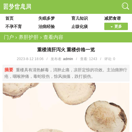
首页
失眠多梦
育儿知识
减肥食谱
不孕不育
治病经验
止咳化痰
更多
门户
›
养肝护肝
›
查看内容
重楼清肝泻火 重楼价格一览
2023-8-12 18:06
/
发布者:
admin
/
查看:
1243
/
评论: 0
摘要
重楼具有清热解毒，消肿止痛，凉肝定惊的功效。主治痈肿疔
疮，咽喉肿痛，毒蛇咬伤，惊风抽搐，跌打损伤。