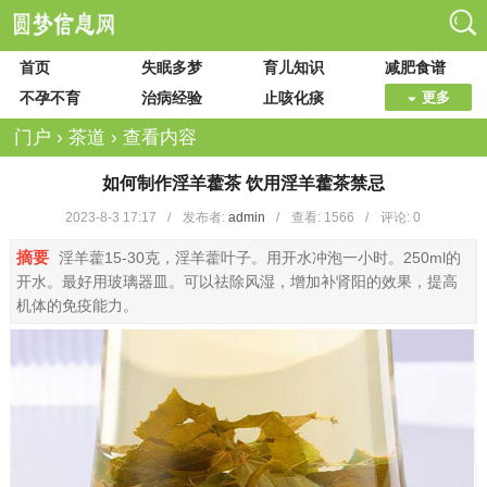
首页
失眠多梦
育儿知识
减肥食谱
不孕不育
治病经验
止咳化痰
更多
门户
›
茶道
›
查看内容
如何制作淫羊藿茶 饮用淫羊藿茶禁忌
2023-8-3 17:17
/
发布者:
admin
/
查看:
1566
/
评论: 0
摘要
淫羊藿15-30克，淫羊藿叶子。用开水冲泡一小时。250ml的
开水。最好用玻璃器皿。可以祛除风湿，增加补肾阳的效果，提高
机体的免疫能力。