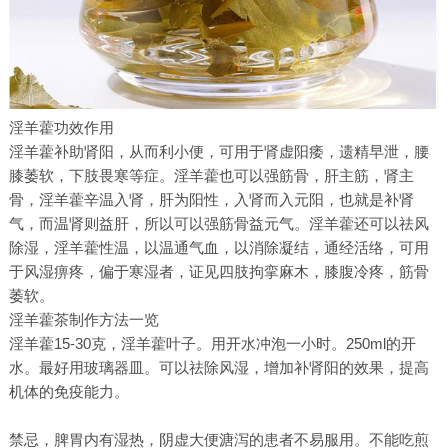
淫羊藿功效作用
淫羊藿补助肾阳，从而利小便，可用于肾虚阳痿，遗精早泄，腰
膝萎软，下肢畏寒等症。淫羊藿也可以强筋骨，肝主筋，肾主
骨，淫羊藿辛温入肾，肝为阳性，入肾而入元阳，也就是补肾
气，而温肾则益肝，所以可以强筋骨益元气。淫羊藿还可以祛风
除湿，淫羊藿性温，以温通气血，以消除凝结，通经活络，可用
于风湿痹疼，偏于寒湿者，证见四肢拘挛麻木，膝腹冷疼，筋骨
萎软。
淫羊藿茶制作方法一览
淫羊藿15-30克，淫羊藿叶子。用开水冲泡一小时。250ml的开
水。最好用玻璃器皿。可以祛除风湿，增加补肾阳的效果，提高
机体的免疫能力。
禁忌，脾胃内有湿热，阴虚大便溏泻的患者不易服用。不能吃煎