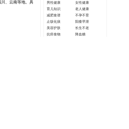
、四川、云南等地。具
男性健康
女性健康
育儿知识
老人健康
减肥食谱
不孕不育
止咳化痰
阳痿早泄
美容护肤
长生不老
抗癌食物
降血糖
骨质疏松
养肝护肝
胃溃疡
牙龈肿痛
提高免疫力
心脑血管
保护眼睛
冬季养生
健脾祛湿
补肾
失眠多梦
春季养生
夏天养生
作业
软文
，仅下面脉上疏生柔