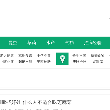
昆虫
草药
水产
气功
治病经验
老人健康
减肥食谱
不孕不育
长生不老
抗癌食物
止咳化痰
阳痿早泄
美容护肤
养肝护肝
胃溃疡
有哪些好处 什么人不适合吃芝麻菜