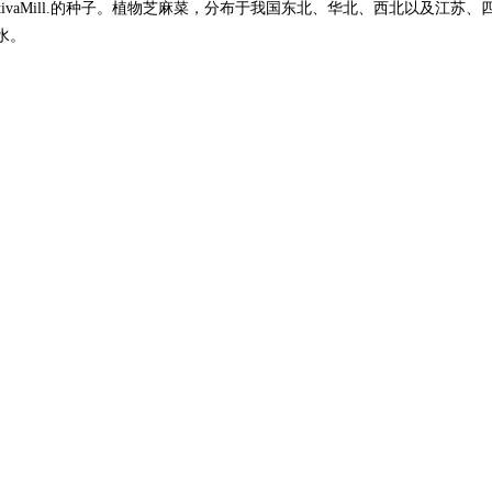
ativaMill.的种子。植物芝麻菜，分布于我国东北、华北、西北以及江苏
水。
长毛或近无毛。[4]
-3厘米，顶裂片近圆形或短卵形，有细齿，侧裂片卵形或三角状卵形，全缘
片卵形，侧裂片长圆形。