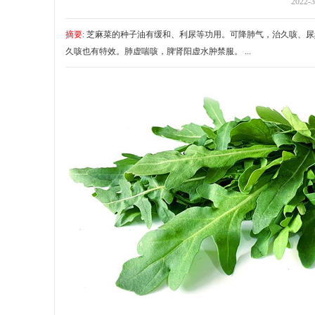
2022-3
摘要
: 芝麻菜的种子油有缓和、利尿等功用。可降肺气，治久咳、
久咳也有特效。肺虚喘咳，脾肾阳虚水肿禁服。 ...
梦
信