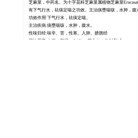
芝麻菜，中药名。为十字花科芝麻菜属植物芝麻菜Erucas
有下气行水，祛痰定喘之功效。主治痰壅喘咳，水肿，腹
功效作用:下气行水，祛痰定喘。
主治疾病:痰壅喘咳，水肿，腹水。
息
性味归经:味辛、苦，性寒。入肺、膀胱经
用法用量:内服：煎汤，6-12g；若入丸、散时酌减。
注意事项:肺虚喘咳，脾肾阳虚水肿禁服。
1形态特征
茎干特征
一年生草本，高20-90厘米；茎直立，上部常分枝，疏生硬
网-
叶片特征
基生叶及下部叶大头羽状分裂或不裂，长4-7厘米，宽2
毛；叶柄长2-4厘米；上部叶无柄，具1-3对裂片，顶裂
花朵特征