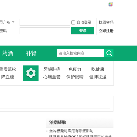
用户名
自动登录
找回密码
登录
密码
立即注册
药酒
补肾
搜
骨质疏松
牙龈肿痛
免疫力
吃健康
降血糖
心脑血管
保护眼睛
健脾祛湿
索
治病经验
坐冷板凳对痔疮有哪些影响