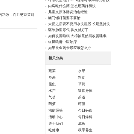
呼吸机是治疗OSA睡眠呼吸障碍的有效
方式
内痔吃什么药 怎么用药好得快
儿童支原体肺炎治愈经验
的功效，而且芝麻菜对
幽门螺杆菌要不要治
大便之后要不要用水洗屁股 长期坚持洗
的人
驱除肺里寒气 鼻炎就好了
如何改善睡眠 大棉被竟然能改善睡眠
红斑狼疮中医治疗
如果被鱼刺卡喉应该怎么办
相关分类
蔬菜
水果
坚果
粮食
昆虫
草药
水产
锻炼身体
气功
茶道
药酒
药膳
治病经验
今日头条
活动中心
每日爆料
关于我们
成长
吃健康
秋季养生